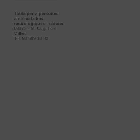
Taula per a persones
amb malalties
neurològiques i càncer
08173 - St. Cugat del
Vallès
Tel. 93 589 13 82